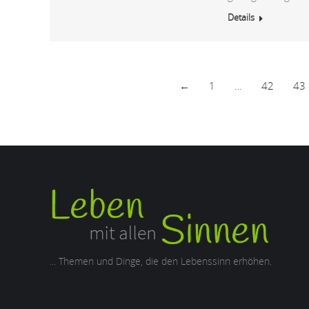
Details
←
1
…
42
43
... Themen und Dinge, die den Lebenssinn erhöhen.