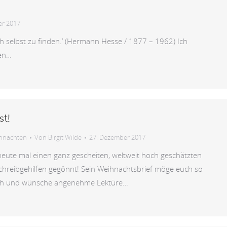
er 2017
sich selbst zu finden.’ (Hermann Hesse / 1877 – 1962) Ich
len…
st!
hnachten
Von
Birgit Wilde
27. Dezember 2017
te mal einen ganz gescheiten, weltweit hoch geschätzten
hreibgehilfen gegönnt! Sein Weihnachtsbrief möge euch so
ch und wünsche angenehme Lektüre…