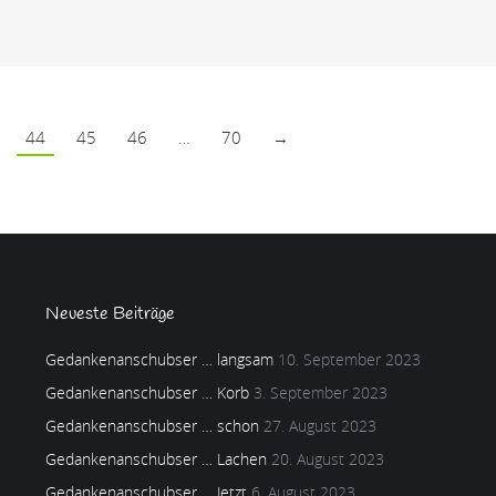
44
45
46
…
70
→
Neueste Beiträge
Gedankenanschubser … langsam
10. September 2023
Gedankenanschubser … Korb
3. September 2023
Gedankenanschubser … schon
27. August 2023
Gedankenanschubser … Lachen
20. August 2023
Gedankenanschubser … Jetzt
6. August 2023