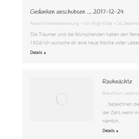
Gedanken anschubsen … 2017-12-24
Persönlichkeitsentwicklung
Von
Birgit Wilde
24. Dezemb
‘Die Träumer und die Wünschenden halten den feine
1924) Ich wünsche dir eine neue Woche voller Leben
Details
Rauhnächte
Brauchtum
,
Lebensq
…bezeichnen die 
der Zahl, wenn ma
nämlich…
Details