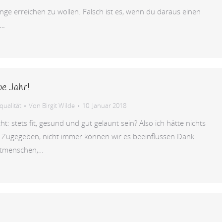
Dinge erreichen zu wollen. Falsch ist es, wenn du daraus einen
,…
ue Jahr!
ualität
Von
Birgit Wilde
10. Januar 2018
icht: stets fit, gesund und gut gelaunt sein? Also ich hätte nichts
Zugegeben, nicht immer können wir es beeinflussen Dank
itmenschen,…