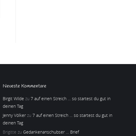
Neueste Kommentare
Birgit Wilde
zu
7 auf einen Streich … so startest du gut in
deinen Tag
Jenny Völker
zu
7 auf einen Streich … so startest du gut in
deinen Tag
Brigitte
zu
Gedankenanschubser … Brief