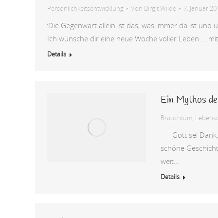
Persönlichkeitsentwicklung
Von
Birgit Wilde
7. Januar 20
‘Die Gegenwart allein ist das, was immer da ist und
Ich wünsche dir eine neue Woche voller Leben … mit
Details
Ein Mythos der
Brauchtum
,
Lebensq
Gott sei Dank, 
schöne Geschicht
weit…
Details