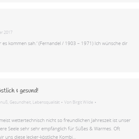
er 2017
der es kommen sah.’ (Fernandel / 1903 – 1971) Ich wünsche dir
tlich & gesund!
enuß
,
Gesundheit
,
Lebensqualität
Von
Birgit Wilde
meist wettertechnisch nicht so freundlichen Jahreszeit ist unser
e Seele sehr sehr empfänglich für Süßes & Warmes. Oft
ir uns diese lecker-köstliche Kombi…