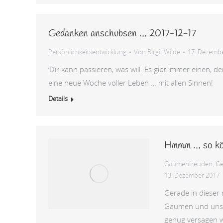
Gedanken anschubsen … 2017-12-17
Persönlichkeitsentwicklung
Von
Birgit Wilde
17. Dezemb
‘Dir kann passieren, was will: Es gibt immer einen, 
eine neue Woche voller Leben … mit allen Sinnen!
Details
Hmmm … so kös
Gaumenfreuden
,
G
13. Dezember 2017
Gerade in dieser 
Gaumen und unser
genug versagen w