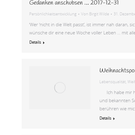
Gedanken anschubsen … 2017-12-31
Persönlichkeitsentwicklung
Von
Birgit Wilde
31. Dezemb
‘Wer ‘nicht in die Welt passt’, ist immer nah daran, 
wünsche dir eine neue Woche voller Leben … mit al
Details
Weihnachtspo
Lebensqualität
,
Wei
Ich habe mir heu
und bekannten Sc
berühren wie mi
Details