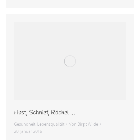
Hust, Schnief, Röchel …
Gesundheit
,
Lebensqualität
Von
Birgit Wilde
20. Januar 2016