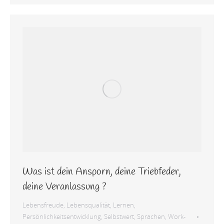
Was ist dein Ansporn, deine Triebfeder,
deine Veranlassung ?
Lebensfreude
,
Lebensqualität
,
Lernen
,
Persönlichkeitsentwicklung
,
Selbstwert
,
Sprachen
,
Work-