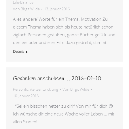
Life-Balance
Von
Birgit Wilde
13. Januar 2016
Alles ‘andere’ Worte für ein Thema: Motivation Zu
diesem Thema haben sich bis heute natürlich schon
zigfach Personen geäußert, ganze Bücher gefüllt und
den ein oder anderen Film dazu gedreht, stimmt.…
Details
Gedanken anschubsen … 2016-01-10
Persönlichkeitsentwicklung
Von
Birgit Wilde
10. Januar 2016
“Sei ein bisschen netter zu dir!“ Von mir für dich 😉
Ich wünsche dir eine neue Woche voller Leben … mit
allen Sinnen!