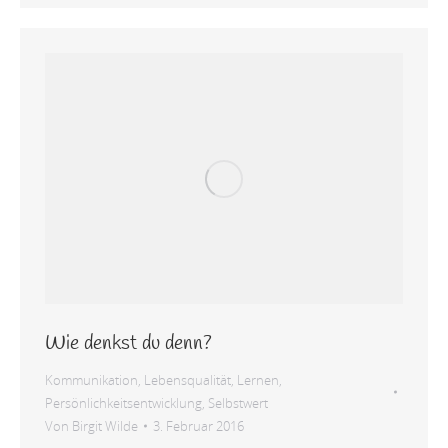
Wie denkst du denn?
Kommunikation
,
Lebensqualität
,
Lernen
,
Persönlichkeitsentwicklung
,
Selbstwert
Von
Birgit Wilde
3. Februar 2016