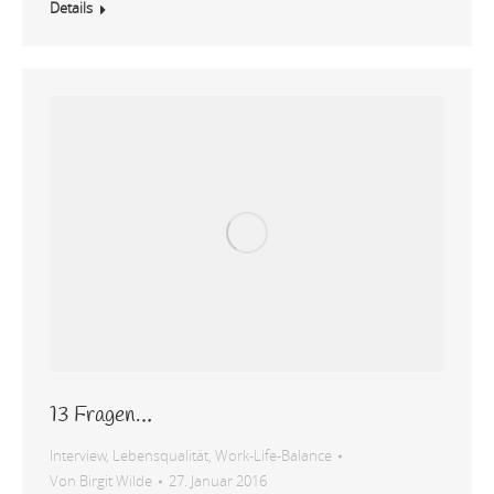
Details
13 Fragen…
Interview
,
Lebensqualität
,
Work-Life-Balance
Von
Birgit Wilde
27. Januar 2016